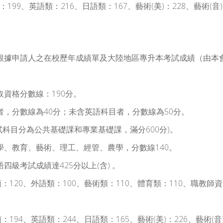
科類：199、英語類：216、日語類：167、藝術(美)：228、藝術(音
根據申請人之在校歷年成績單及大陸地區專升本考試成績（由本
低錄取資格分數線：190分。
語科目者，分數線為40分；未含英語科目者，分數線為50分。
0分（考試科目分為公共基礎課和專業基礎課，滿分600分)。
史、法學、教育、藝術、理工、經管、農學，分數線140。
英語四級考試成績達425分以上(含) 。
0、理工類：120、外語類：100、藝術類：110、體育類：110、
。
科類：194、英語類：244、日語類：165、藝術(美)：226、藝術(音