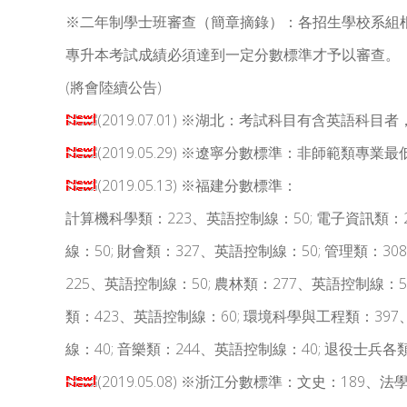
※二年制學士班審查（簡章摘錄）：各招生學校系組
專升本考試成績必須達到一定分數標準才予以審查。
(將會陸續公告)
(2019.07.01) ※湖北：考試科目有含英語
(2019.05.29) ※遼寧分數標準：非師範類專
(2019.05.13) ※福建分數標準：
計算機科學類：223、英語控制線：50; 電子資訊類：2
線：50; 財會類：327、英語控制線：50; 管理類：
225、英語控制線：50; 農林類：277、英語控制線：5
類：423、英語控制線：60; 環境科學與工程類：397
線：40; 音樂類：244、英語控制線：40; 退役士
(2019.05.08) ※浙江分數標準：文史：189