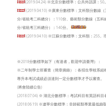
(2019.04.24) ※北京分數標準：公共外語課：50
(2019.04.10) ※廣東分數標準：文科類
分/省統考二科總分）：110分、藝術類分數線（五科
分/省統考三科總分）：140分。
(2019.04.10) ※江蘇分數標準：文科類：25
※2018分數標準如下（有達者，歡迎申請臺灣）：
※二年制學士班審查（簡章摘錄）：各招生學校系組
專升本考試成績必須達到一定分數標準才予以審查。
(將會陸續公告)
(2018.07.04) ※ 湖北分數標準：考試科目有英語科
(2018.06.19) ※遼寧分數標準：非師範類專業最低