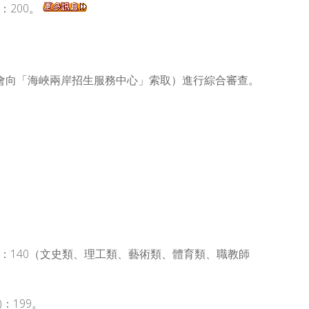
)：200。
會向「海峽兩岸招生服務中心」索取）進行綜合審查。
職教師資：140（文史類、理工類、藝術類、體育類、職教師
)：199。