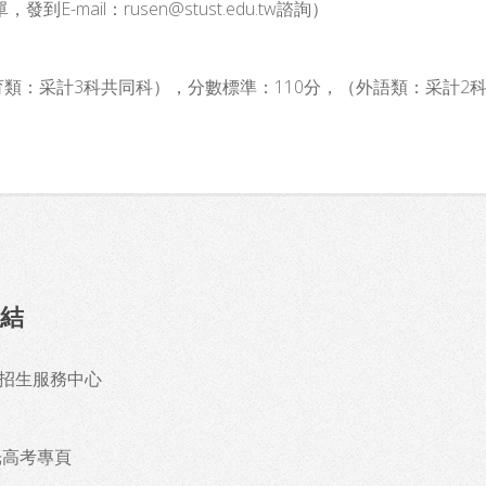
ail：rusen@stust.edu.tw諮詢）
類、體育類：采計3科共同科），分數標準：110分，（外語類：采計
結
招生服務中心
光高考專頁