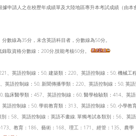
根據申請人之在校歷年成績單及大陸地區專升本考試成績（由本
科目者，分數線為35分，未含英語科目者，分數線為50分。
業最低錄取資格分數線：200分,技能考核60分。
21、英語控制線：50; 建築類：220、英語控制線：50; 機械工
308、英語控制線：50; 新聞傳播學類：220、英語控制線：50; 
0; 臨床醫學類：457、英語控制線：60; 醫學檢驗類：414、英語
、英語控制線：50; 學前教育類：313、英語控制線：50; 小學教
兵各類別：58、英語控制線：英語不畫線; 單獨考試各類別：56、
、法學173、教育：186、藝術：168、理工：171、經管：135、農學