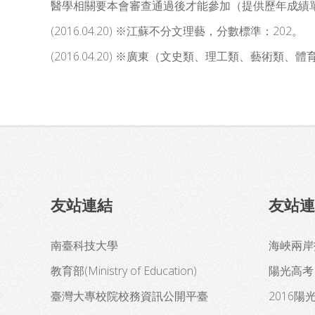
醫學相關要本會審查通過後才能參加（提供歷年成績單，發到E-m
(2016.04.20) ※江蘇不分文理藝，分數標準：202。
(2016.04.20) ※廣東（文史類、理工類、藝術
友站連結
友站連
南臺科技大學
海峽兩岸
教育部(Ministry of Education)
陽光高考
臺灣大專校院校務資訊公開平臺
2016陽