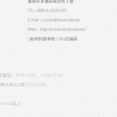
臺南市永康區南台街１號
TEL:+886-6-2435163
E-mail：
rusen@stust.edu.tw
Web：
http://rusen.stust.edu.tw/
|
如何到達本校
|
bbs討論區
至週五)：8:30-12:00 、13:30-17:30
制學士班]QQ群317591589
x1024以上