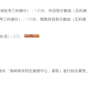
總分/省統考三科總分）：120分、外語類分數線（五科總
統考三科總分）：120分、職教師資類分數線（五科總
術(音)：223。
會向「海峽兩岸招生服務中心」索取）進行綜合審查。