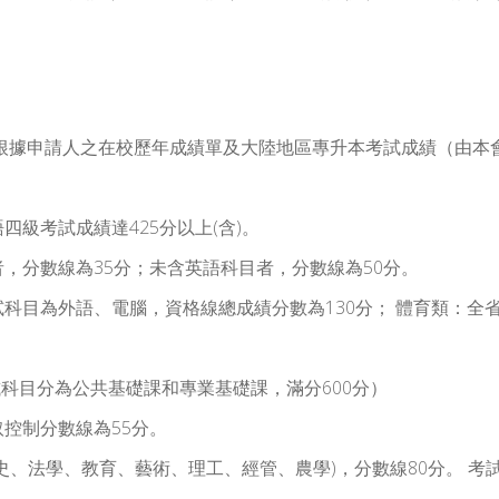
根據申請人之在校歷年成績單及大陸地區專升本考試成績（由本
英語四級考試成績達425分以上(含)。
語科目者，分數線為35分；未含英語科目者，分數線為50分。
省統一考試科目為外語、電腦，資格線總成績分數為130分； 體育
9分（考試科目分為公共基礎課和專業基礎課，滿分600分）
錄取控制分數線為55分。
試類別：文史、法學、教育、藝術、理工、經管、農學)，分數線80分