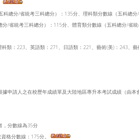
。
分數線（五科總分/省統考三科總分）：135分、理科類分數線（五科
總分/省統考三科總分）：115分、體育類分數線（五科總分/省
5、理科類：223、英語類：271、日語類：221、藝術(美)：243、藝
根據申請人之在校歷年成績單及大陸地區專升本考試成績（由本
目者，分數線為35分
錄取資格分數線：175分。