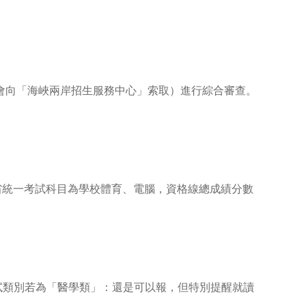
會向「海峽兩岸招生服務中心」索取）進行綜合審查。
類：全省統一考試科目為學校體育、電腦，資格線總成績分數
。 考試類別若為「醫學類」：還是可以報，但特別提醒就讀