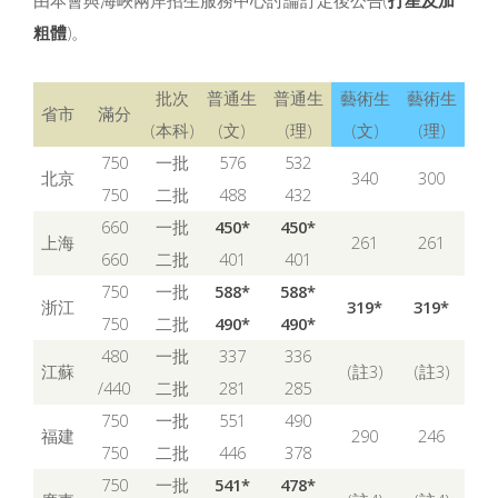
由本會與海峽兩岸招生服務中心討論訂定後公告(
打星及加
粗體
)。
批次
普通生
普通生
藝術生
藝術生
省市
滿分
(本科)
(文)
(理)
(文)
(理)
750
一批
576
532
北京
340
300
750
二批
488
432
660
一批
450*
450*
上海
261
261
660
二批
401
401
750
一批
588*
588*
浙江
319*
319*
750
二批
490*
490*
480
一批
337
336
江蘇
(註3)
(註3)
/440
二批
281
285
750
一批
551
490
福建
290
246
750
二批
446
378
750
一批
541*
478*